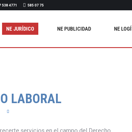
7 538 4771
585 07 75
S SOMOS
NE JURÍDICO
NE PUBLICIDAD
NE
NE JURÍDICO
NE PUBLICIDAD
NE LOG
O LABORAL
recerte servicios en el campo del Derecho