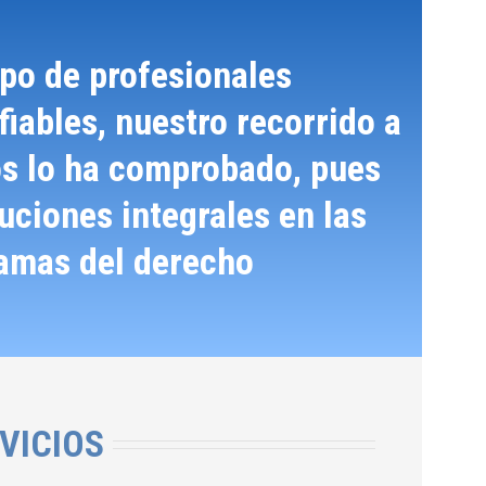
po de profesionales
iables, nuestro recorrido a
os lo ha comprobado, pues
ciones integrales en las
ramas del derecho
VICIOS