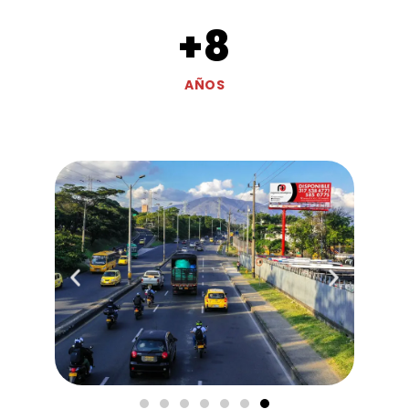
+
8
AÑOS